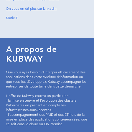
On vous en dit plus sur Linkedln
Marie F.
A propos de
KUBWAY
Que vous ayez besoin d'intégrer efficacement des
applications dans votre système d'information ou
que vous les développiez, Kubway accompagne les
entreprises de toute taille dans cette démarche.
L'offre de Kubway couvre en particulier :
- la mise en œuvre et l'évolution des clusters
Kubernetes en prenant en compte les
infrastructures sous-jacentes.
- l'accompagnement des PME et des ETI lors de la
mise en place des applications conteneurisées, que
ce soit dans le cloud ou On Premise.