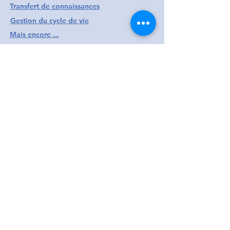
Transfert de connaissances
Gestion du cycle de vie
Mais encore ...
Contacter Kubway
E-mail
Téléphone
contact@kubway.fr
06 65 32 47 13
Site
https://www.kubway.fr